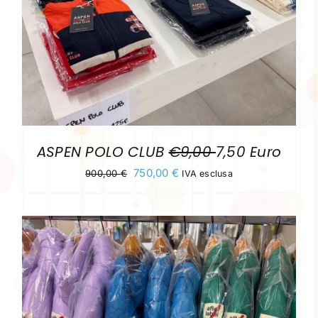
ASPEN POLO CLUB
€9,00
7,50 Euro
Il
Il
750,00
€
900,00
€
IVA esclusa
prezzo
prezzo
originale
attuale
era:
è:
900,00 €.
750,00 €.