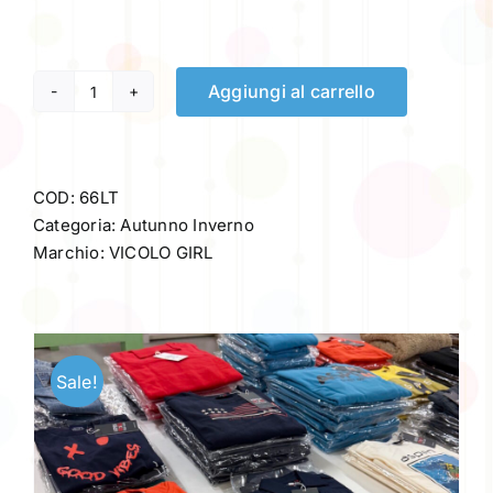
Aggiungi al carrello
VICOLO
GIRL
€14,50
quantità
COD:
66LT
Categoria:
Autunno Inverno
Marchio:
VICOLO GIRL
Sale!