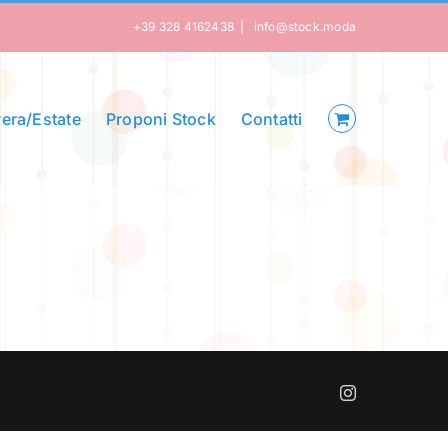
+39 328 4162438
|
info@stock.moda
era/Estate
Proponi Stock
Contatti
Instagram